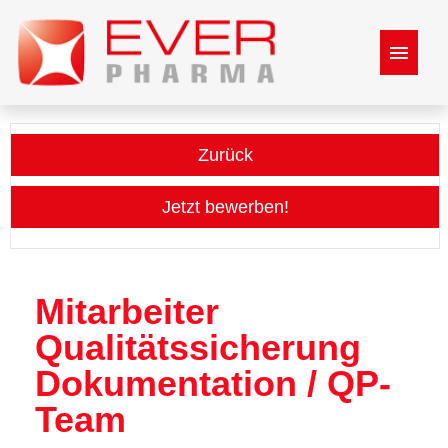
Stellenangebote
Zurück
mehr über Ever Pharma
Jetzt bewerben!
Benefits
Bewerbungsprozess
Mitarbeiter
Qualitätssicherung
Dokumentation / QP-
Team