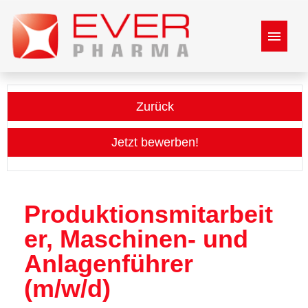
Stellenangebote
Zurück
mehr über Ever Pharma
Jetzt bewerben!
Benefits
Bewerbungsprozess
Produktionsmitarbeit
er, Maschinen- und
Anlagenführer
(m/w/d)